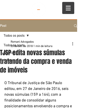
Post
Todos os posts
Romani Advogados
Todos os posts
20 de set. de 2018
1 min de leitura
TJSP edita novas súmulas
Notícias
tratando da compra e venda
Artigos
de imóveis
O Tribunal de Justiça de São Paulo 
editou, em 27 de Janeiro de 2016, seis 
novas súmulas (159 a 164), com a 
finalidade de consolidar alguns 
posicionamentos envolvendo a compra e 