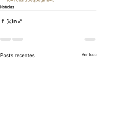
no=10&nuSeqpagina=5
Notícias
Ver tudo
Posts recentes