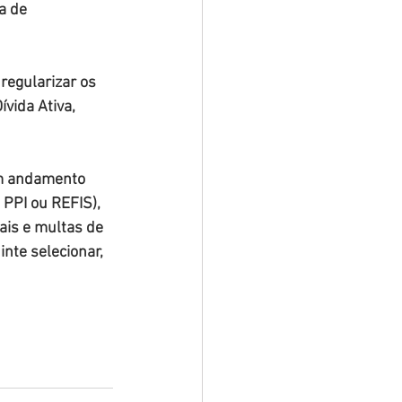
a de 
egularizar os 
ívida Ativa, 
m andamento 
PPI ou REFIS), 
ais e multas de 
inte selecionar, 