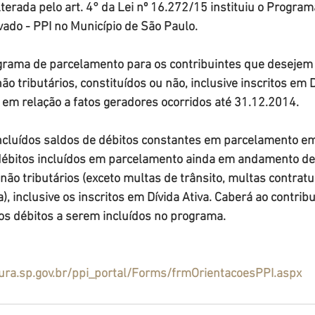
terada pelo art. 4° da Lei nº 16.272/15 instituiu o Program
ado - PPI no Município de São Paulo.
rama de parcelamento para os contribuintes que desejem r
não tributários, constituídos ou não, inclusive inscritos em D
r, em relação a fatos geradores ocorridos até 31.12.2014.
cluídos saldos de débitos constantes em parcelamento e
 débitos incluídos em parcelamento ainda em andamento de 
ão tributários (exceto multas de trânsito, multas contratu
), inclusive os inscritos em Dívida Ativa. Caberá ao contribu
 os débitos a serem incluídos no programa.
ura.sp.gov.br/ppi_portal/Forms/frmOrientacoesPPI.aspx